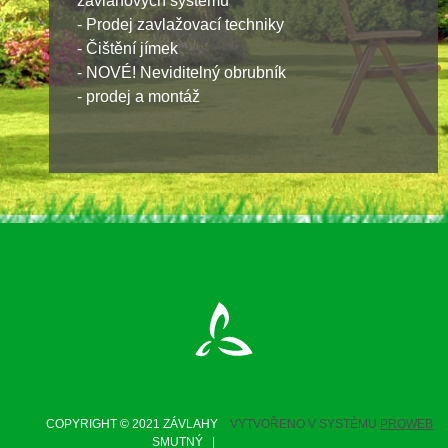
závlahových systémů
- Prodej zavlažovací techniky
- Čištění jímek
- NOVÉ! Neviditelný obrubník
- prodej a montáž
COPYRIGHT © 2021 ZÁVLAHY
VYTVOŘENO V SYSTÉMU
PROWEB
SMUTNÝ |