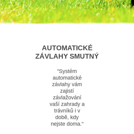
AUTOMATICKÉ
ZÁVLAHY SMUTNÝ
"Systém
automatické
závlahy vám
zajistí
závlažování
vaší zahrady a
trávníků i v
době, kdy
nejste doma."